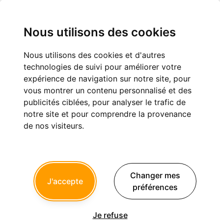
Nous utilisons des cookies
Nous utilisons des cookies et d'autres
le leasing d'oeuvres d'art
technologies de suivi pour améliorer votre
expérience de navigation sur notre site, pour
Gestion patrimoniale
vous montrer un contenu personnalisé et des
publicités ciblées, pour analyser le trafic de
notre site et pour comprendre la provenance
de nos visiteurs.
adf
05/09/2008 à 17h56
après consultation de l'administration fiscale, vous trouverez
ci-après une présentation du leasing d'oeuvres d'art.
Changer mes
J'accepte
préférences
En août 2003, le législateur renforçait le pouvoir de soutien
des entreprises en faveur des artistes vivants dans le cadre du
mécénat permettant ainsi à certaines galeries de mettre en
Je refuse
avant une pseudo défiscalisation d’achat d’uvres d’art en