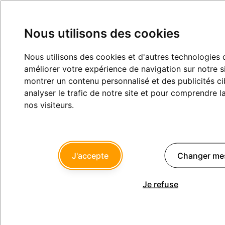
Nous utilisons des cookies
Nous utilisons des cookies et d'autres technologies 
vitesses de forage
améliorer votre expérience de navigation sur notre s
montrer un contenu personnalisé et des publicités ci
Implantologie
analyser le trafic de notre site et pour comprendre 
nos visiteurs.
Clio
17/03/2010 à 11h43
J'accepte
Changer mes
comme promis dans un post précédent, ci-joint l'étude sur les
vitesses de forage vs échauffement.
Je refuse