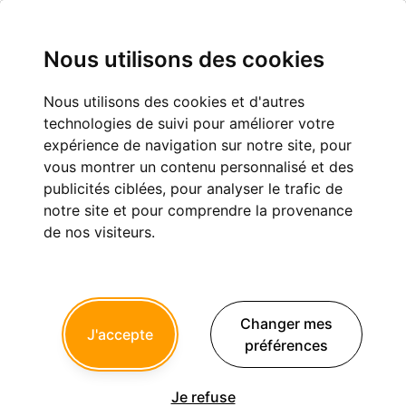
Nous utilisons des cookies
Nous utilisons des cookies et d'autres
endovac, simple d'utilisation.?
technologies de suivi pour améliorer votre
expérience de navigation sur notre site, pour
Endodontie
vous montrer un contenu personnalisé et des
publicités ciblées, pour analyser le trafic de
notre site et pour comprendre la provenance
de nos visiteurs.
nicklebenou
06/10/2013 à 18h16
Salut à tous, j'aurai voulu améliorer mon activité quotidienne
Changer mes
endo. Je suis tenté par le système endo vac mais que penser
J'accepte
vous de l'ergonomie du système; est ce facile à utiliser. Je n'ai
préférences
pas d'assistante donc je galere déjà pas mal à tout préparer
chaque fois. Je voulais avoir des retours d'utilisateurs.
Merci d'avance
Je refuse