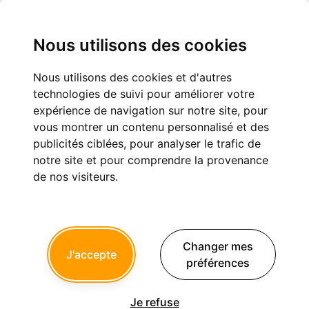
Nous utilisons des cookies
Nous utilisons des cookies et d'autres
Quel compo pour les puits de transvissé ?
technologies de suivi pour améliorer votre
expérience de navigation sur notre site, pour
Fournitures dentaires et équipement
vous montrer un contenu personnalisé et des
publicités ciblées, pour analyser le trafic de
notre site et pour comprendre la provenance
de nos visiteurs.
Hanibalecter
04/08/2018 à 10h07
Quels reference de compo utilisez vous pour reboucher les
Changer mes
puits des couronnes transvissées ?
J'accepte
préférences
Le mien (A3 tetric evoceram en compule) est trop translucide
et on voit le un peu trop a mon gout
Je refuse
IL m'en faudrait un tres opaque je pense.