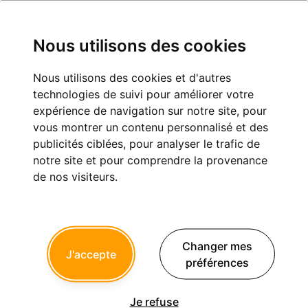
Nous utilisons des cookies
Nous utilisons des cookies et d'autres
Explantation implant
technologies de suivi pour améliorer votre
expérience de navigation sur notre site, pour
Implantologie
vous montrer un contenu personnalisé et des
publicités ciblées, pour analyser le trafic de
notre site et pour comprendre la provenance
de nos visiteurs.
Zurg
14/09/2022 à 10h59
Avez vous les références de tourne à gauche ??
Changer mes
J'accepte
préférences
Répondre
Citer
Je refuse