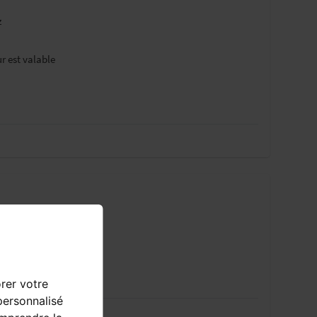
z
r est valable
orer votre
personnalisé