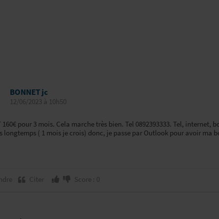
BONNET jc
12/06/2023 à 10h50
60€ pour 3 mois. Cela marche très bien. Tel 0892393333. Tel, internet, bo
 longtemps ( 1 mois je crois) donc, je passe par Outlook pour avoir ma b
ndre
Citer
Score : 0