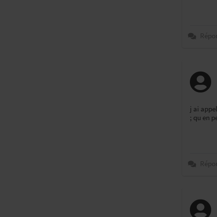
Répo
j ai appe
; qu en p
Répo