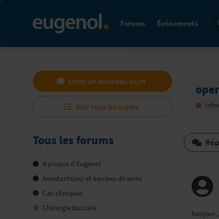
Re
Forums
Événements
Créer un nouveau sujet
oper
Info
Voir tous les sujets
Tous les forums
Rép
A propos d'Eugenol
Assistants(es) et équipes de soins
Cas cliniques
Chirurgie buccale
bonjour ,