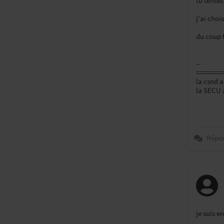
tu tente
j'ai choi
du coup t
--
========
la csnd 
la SECU 
Répo
je suis e