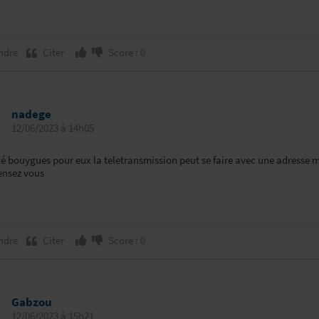
ndre
Citer
Score : 0
nadege
12/06/2023 à 14h05
lé bouygues pour eux la teletransmission peut se faire avec une adresse m
ensez vous
ndre
Citer
Score : 0
Gabzou
12/06/2023 à 15h21