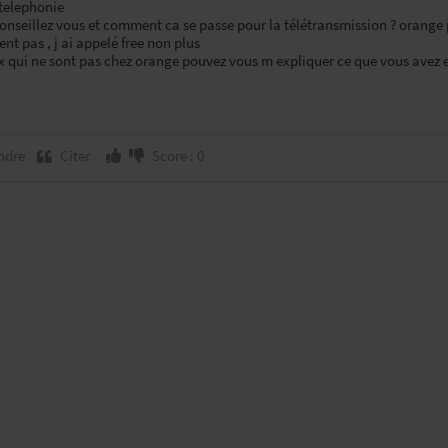
/telephonie
nseillez vous et comment ca se passe pour la télétransmission ? orange pro
nt pas , j ai appelé free non plus
x qui ne sont pas chez orange pouvez vous m expliquer ce que vous avez e
ndre
Citer
Score : 0