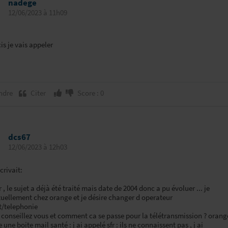
nadege
12/06/2023 à 11h09
cis je vais appeler
ndre
Citer
Score : 0
dcs67
12/06/2023 à 12h03
rivait:
 , le sujet a déjà été traité mais date de 2004 donc a pu évoluer ... je
tuellement chez orange et je désire changer d operateur
t/telephonie
 conseillez vous et comment ca se passe pour la télétransmission ? orang
 une boite mail santé : j ai appelé sfr : ils ne connaissent pas , j ai