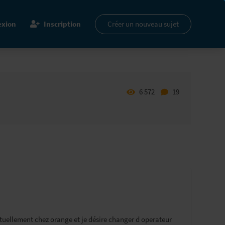
xion
Inscription
Créer un nouveau sujet
6 572
19
 actuellement chez orange et je désire changer d operateur