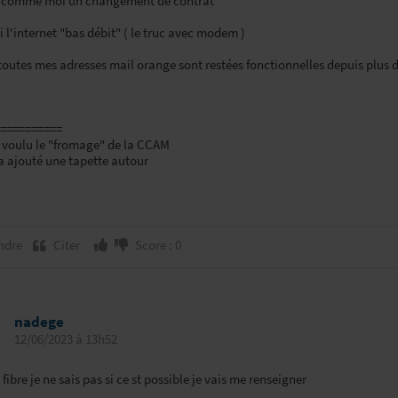
s comme moi un changement de contrat
si l'internet "bas débit" ( le truc avec modem )
outes mes adresses mail orange sont restées fonctionnelles depuis plus d
==========
a voulu le "fromage" de la CCAM
a ajouté une tapette autour
ndre
Citer
Score : 0
nadege
12/06/2023 à 13h52
n fibre je ne sais pas si ce st possible je vais me renseigner