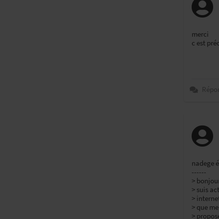
merci
c est pré
Répo
nadege éc
------
> bonjour
> suis ac
> interne
> que me
> propose