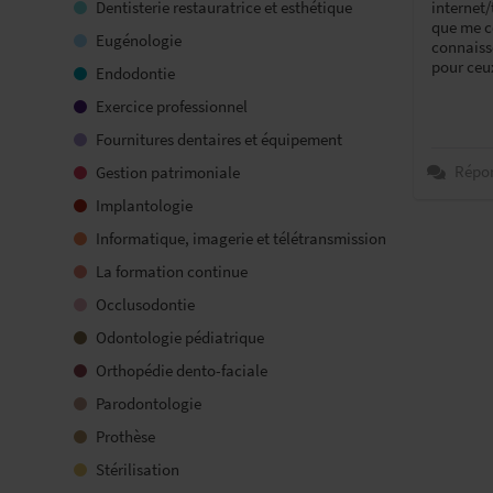
Dentisterie restauratrice et esthétique
internet
que me co
Eugénologie
connaisse
pour ceu
Endodontie
Exercice professionnel
Fournitures dentaires et équipement
Répo
Gestion patrimoniale
Implantologie
Informatique, imagerie et télétransmission
La formation continue
Occlusodontie
Odontologie pédiatrique
Orthopédie dento-faciale
Parodontologie
Prothèse
Stérilisation