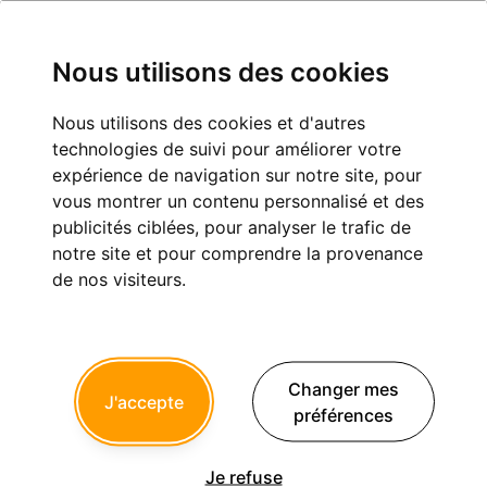
Nous utilisons des cookies
Nous utilisons des cookies et d'autres
Pourquoi ?
technologies de suivi pour améliorer votre
expérience de navigation sur notre site, pour
Cas cliniques
vous montrer un contenu personnalisé et des
publicités ciblées, pour analyser le trafic de
notre site et pour comprendre la provenance
de nos visiteurs.
Prunelles
17/04/2024 à 16h48
Tout y est !
Changer mes
Patient sympa avec hygiène au dessus de la moyenne. RIMPP.
J'accepte
Bridge Chairside. Collage.
préférences
Sur le papier, de la dentisterie de pointe sur un patient facile.
Alors pourquoi ?
Pourquoi se former et s'équiper à ce niveau pour proposer un
Je refuse
résultat aussi moyen ?