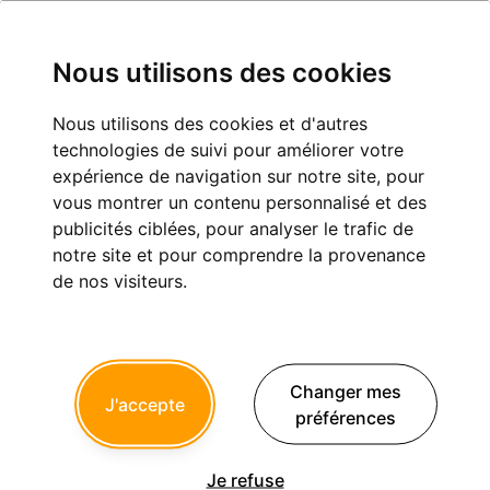
Nous utilisons des cookies
Nous utilisons des cookies et d'autres
Caméra Médit et 2 Scan post
technologies de suivi pour améliorer votre
expérience de navigation sur notre site, pour
Cas cliniques
vous montrer un contenu personnalisé et des
publicités ciblées, pour analyser le trafic de
notre site et pour comprendre la provenance
de nos visiteurs.
mj
11/06/2024 à 20h10
Bjr,
Y a t il une astuce pour numériser 2 Scan posts ( pour un inlay
Changer mes
J'accepte
core avec 2 tenons ) qui se « gênent », « se chevauchent » ?
préférences
J’ai tenté un court et un long mais la configuration des
racines fait qu’ils se rencontrent.
J’ai tenté de « bloquer l’image du 1er Scan-post » de l’enlever
Je refuse
et de scanner après le 2eme. Mais ça marche pas