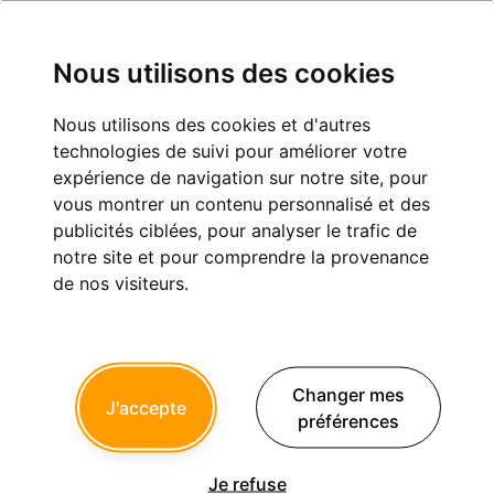
Nous utilisons des cookies
Nous utilisons des cookies et d'autres
dialogue Grifix-Gezucri et Droucho
technologies de suivi pour améliorer votre
expérience de navigation sur notre site, pour
Eugénologie
vous montrer un contenu personnalisé et des
publicités ciblées, pour analyser le trafic de
notre site et pour comprendre la provenance
de nos visiteurs.
dentiste avisé
20/01/2026 à 10h09
Je rêve d'un dialogue entre les deux. Cela serait passionnant.
Changer mes
J'accepte
préférences
Répondre
Citer
Je refuse