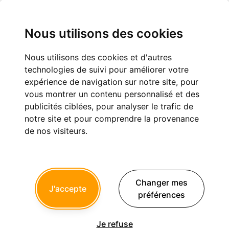
Nous utilisons des cookies
Nous utilisons des cookies et d'autres
Retraitement endodontique ou pas
technologies de suivi pour améliorer votre
expérience de navigation sur notre site, pour
Endodontie
vous montrer un contenu personnalisé et des
publicités ciblées, pour analyser le trafic de
notre site et pour comprendre la provenance
de nos visiteurs.
BarryLyndon
08/05/2026 à 15h17
Bonjour,
Changer mes
J'accepte
J’exerce depuis peu et en cas de reprise de travaux
préférences
prothétiques je m’interroge sur la nécessité de réaliser des
retraitements endodontiques en cas de traitement endo
précédent court pas à l’apex mais sans aucune image apical
Je refuse
et douleur depuis plus de 10 ans