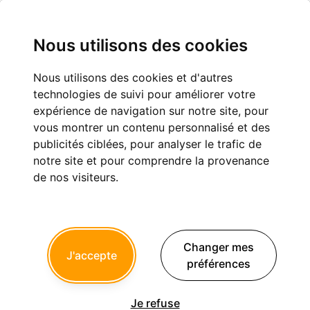
Nous utilisons des cookies
Nous utilisons des cookies et d'autres
Protocoles de collage en orthodontie :
technologies de suivi pour améliorer votre
retours d’expérience
expérience de navigation sur notre site, pour
vous montrer un contenu personnalisé et des
Orthopédie dento-faciale
publicités ciblées, pour analyser le trafic de
notre site et pour comprendre la provenance
de nos visiteurs.
Sam Shippuden
08/05/2026 à 19h42
Changer mes
Salut à tous, j’espère que vous allez bien. 😄
J'accepte
préférences
Pour ceux qui souhaitent partager leur expérience, quel est
votre protocole de collage ; dans quel ordre collez-vous,
qu'utilisez-vous, et quels sont vos tips/conseils acquis avec
Je refuse