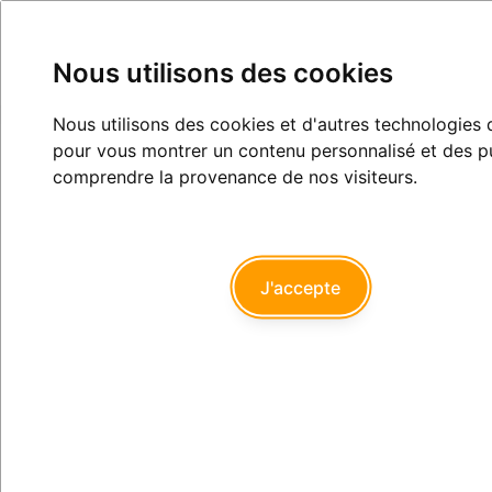
Nous utilisons des cookies
Nous utilisons des cookies et d'autres technologies d
IA
pour vous montrer un contenu personnalisé et des publ
comprendre la provenance de nos visiteurs.
Exercice
Informatique, imagerie et
professionnel
télétransmission
J'accepte
chicot29
30/05/2026 à 06h18
Nouvelle plateforme IA dentaire avec un accent très marqué
sur la sécurisation de notre exercice.
https://www.facebook.com/events/1572676691526588/?
mibextid=wwXIfr&amp;rdid=9rPgz2oxrxMqqPih&amp;share_url