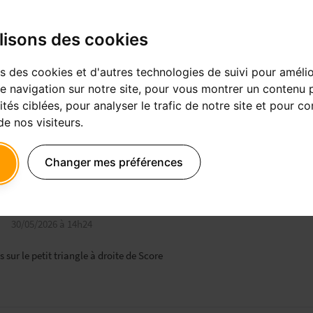
lisons des cookies
vulpi
30/05/2026 à 11h19
ns des cookies et d'autres technologies de suivi pour améli
ing the troll.
e navigation sur notre site, pour vous montrer un contenu 
ités ciblées, pour analyser le trafic de notre site et pour c
e nos visiteurs.
ndre
Citer
Score : 0
Changer mes préférences
dentiste avisé
30/05/2026 à 14h24
s sur le petit triangle à droite de Score