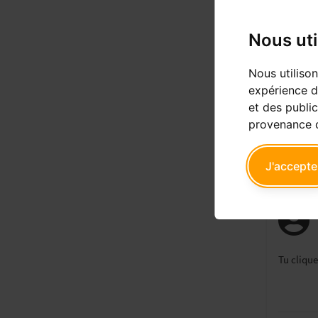
Nous uti
Nous utiliso
Stop feed
expérience d
et des public
provenance d
Répo
J'accepte
Tu clique