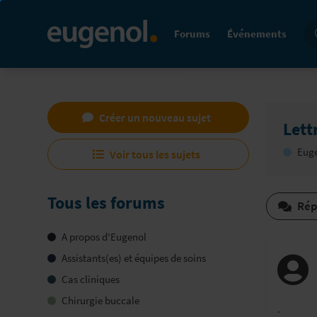
Re
Forums
Événements
Créer un nouveau sujet
Lett
Eugé
Voir tous les sujets
Tous les forums
Rép
A propos d'Eugenol
Assistants(es) et équipes de soins
Cas cliniques
Chirurgie buccale
.