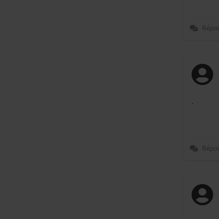
Répo
.
Répo