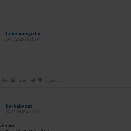
Jumeaudegrifix
30/05/2026 à 09h14
ndre
Citer
Score : 0
barbabapat
30/05/2026 à 09h23
dérateur.
occupée par un certain hank.