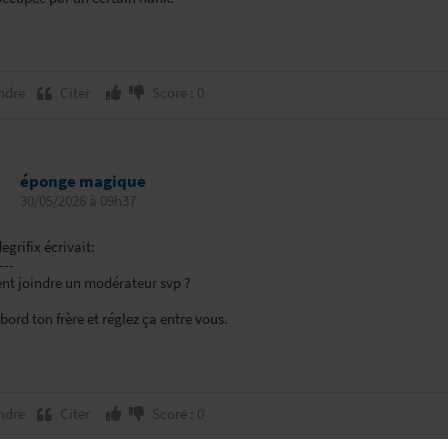
ndre
Citer
Score : 0
éponge magique
30/05/2026 à 09h37
grifix écrivait:
---
t joindre un modérateur svp ?
bord ton frère et réglez ça entre vous.
ndre
Citer
Score : 0