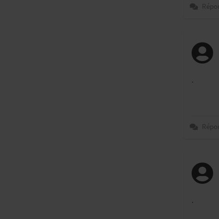
Répo
.
Répo
.