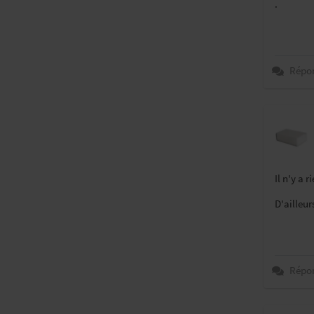
.
Répo
Il n'y a 
D'ailleur
Répo