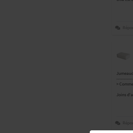
Répo
Jumeaude
-----------
> Commen
Joins d'a
Répo