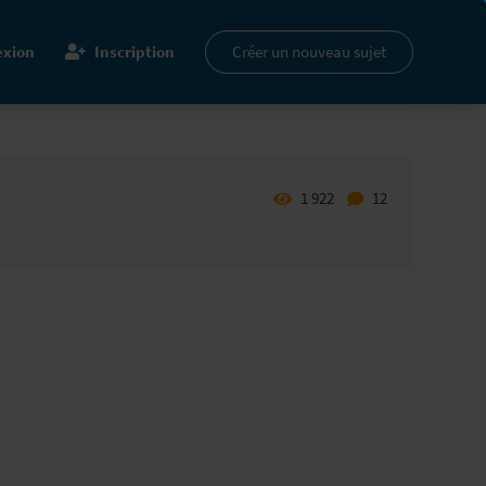
xion
Inscription
Créer un nouveau sujet
1 922
12