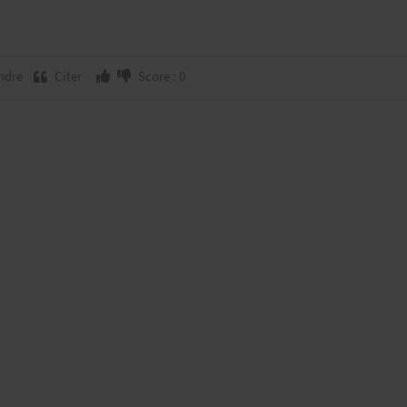
ndre
Citer
Score : 0