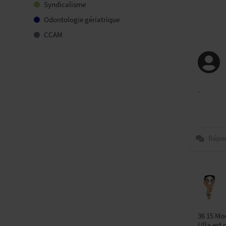
Syndicalisme
Odontologie gériatrique
CCAM
.
Répo
36 15 Mo
Ulla est 