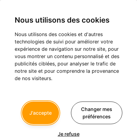
Nous utilisons des cookies
Nous utilisons des cookies et d'autres
Le bonheur l'âge et sa vie
technologies de suivi pour améliorer votre
expérience de navigation sur notre site, pour
Eugénologie
vous montrer un contenu personnalisé et des
publicités ciblées, pour analyser le trafic de
notre site et pour comprendre la provenance
de nos visiteurs.
Bongars
03/06/2026 à 05h42
J'ai l'impression que cette société qui valorise le mouvement
perpetuel et l'action habite cet espace sur lequel nous
Changer mes
J'accepte
échangeons nos idées A mon âge mon corps ralenti et une
préférences
paix s'installe . C'est ainsi.....
Une forme de sérénité est là et pourtant l'envie d'en profiter
comme un jeune est toujours présente . Et oui un papy boomer
Je refuse
, "race essentiellement visée ", je m'excuse de ne pas avoir