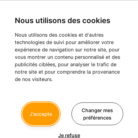
Nous utilisons des cookies
Nous utilisons des cookies et d'autres
gestion esthétique ...
technologies de suivi pour améliorer votre
expérience de navigation sur notre site, pour
Cas
Implantologie
Prothèse
Parodontologie
cliniques
vous montrer un contenu personnalisé et des
publicités ciblées, pour analyser le trafic de
notre site et pour comprendre la provenance
de nos visiteurs.
noahaxeltiger-olivier
13/11/2010 à 22h11
Changer mes
... d'un édentement incisif mandibulaire ancien.
J'accepte
préférences
Quel est votre protocole pour restaurer esthétiquement du
mieux possible cette situation clinique ?
Je refuse