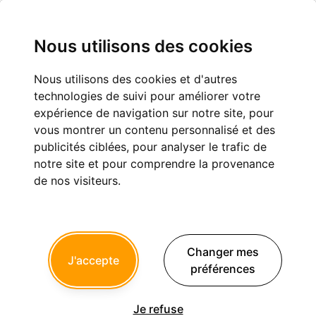
Nous utilisons des cookies
Nous utilisons des cookies et d'autres
Orthopédie dento-faciale
technologies de suivi pour améliorer votre
expérience de navigation sur notre site, pour
vous montrer un contenu personnalisé et des
1
2
...
publicités ciblées, pour analyser le trafic de
notre site et pour comprendre la provenance
de nos visiteurs.
Sujet
(1 955 résultats)
Impression 3D
227
Sam Shippuden
a répondu le 25 Juillet 2026 à 20h28
Changer mes
J'accepte
préférences
Imprimante 3D nexa xip
1
Regi
a créé le sujet le 13 Juin 2026 à 00h09
Je refuse