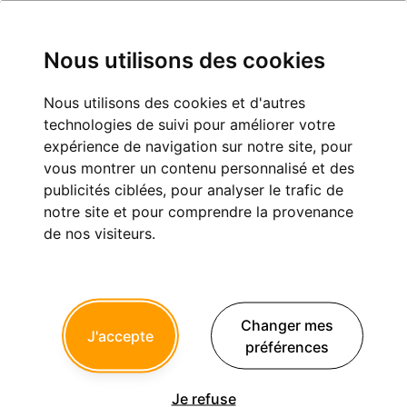
Nous utilisons des cookies
Nous utilisons des cookies et d'autres
technologies de suivi pour améliorer votre
ℙ𝕖𝕣𝕧𝕖𝕣𝕤 ℙé𝕡è𝕣𝕖
expérience de navigation sur notre site, pour
vous montrer un contenu personnalisé et des
Inscription :
26/08/2016
publicités ciblées, pour analyser le trafic de
Dernière connexion :
06/08/2026
notre site et pour comprendre la provenance
de nos visiteurs.
Messages postés :
12 251
Derniers sujets postés
Changer mes
J'accepte
Et vive le 1/3 payant
préférences
5
nanaka
a répondu le 26 Mai 2026 à 21h20
Je refuse
Identification implant