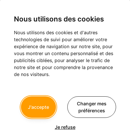
Nous utilisons des cookies
Nous utilisons des cookies et d'autres
IMPORTANT
technologies de suivi pour améliorer votre
expérience de navigation sur notre site, pour
Cas cliniques
A propos d'Eugenol
vous montrer un contenu personnalisé et des
publicités ciblées, pour analyser le trafic de
notre site et pour comprendre la provenance
de nos visiteurs.
noahaxeltiger-olivier
17/02/2011 à 08h20
flicflac écrivait:
Changer mes
------------------
J'accepte
> Kon
préférences
> +1
> hier je regardais avec intérêt un vieux post... Implant de
AàZ... les photos de
Je refuse
> présentation de cas d'olivier ne sont plus disponible sur le