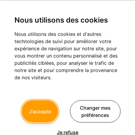
Nous utilisons des cookies
Nous utilisons des cookies et d'autres
négociation implant
technologies de suivi pour améliorer votre
expérience de navigation sur notre site, pour
Implantologie
vous montrer un contenu personnalisé et des
publicités ciblées, pour analyser le trafic de
notre site et pour comprendre la provenance
1
2
de nos visiteurs.
dumaille
22/06/2011 à 16h48
Changer mes
J'accepte
je souhaiterai connaitre vos bases de negociation avec vos
préférences
fournisseurs d'implant.
pour ma part j'ai 25 offers pour 50 achetés pour des ankylos.
Je refuse