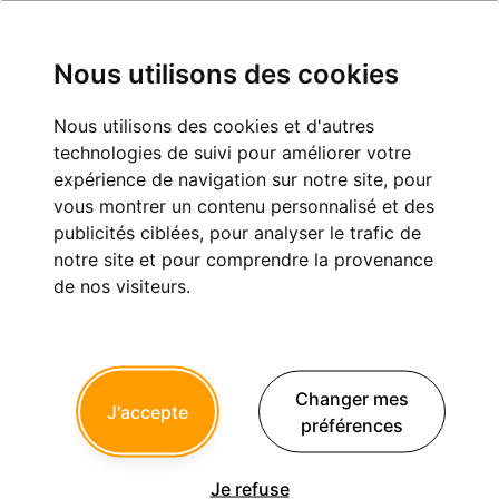
Nous utilisons des cookies
Nous utilisons des cookies et d'autres
J'ai viré deux patients !
technologies de suivi pour améliorer votre
expérience de navigation sur notre site, pour
Exercice professionnel
vous montrer un contenu personnalisé et des
publicités ciblées, pour analyser le trafic de
notre site et pour comprendre la provenance
de nos visiteurs.
scuba06
13/11/2012 à 10h23
Bonjour,
Changer mes
Pour la première fois en 25 ans d'exercice, j'ai viré 2 patients
J'accepte
hier. (Eugenol, sort de mon corps !)
préférences
Une nouvelle patiente avait rendez-vous hier soir à 18 heures,
et son compagnon à 18h30 pour une 1° consultation.
Je refuse
Tous deux arrivent à 18H30....