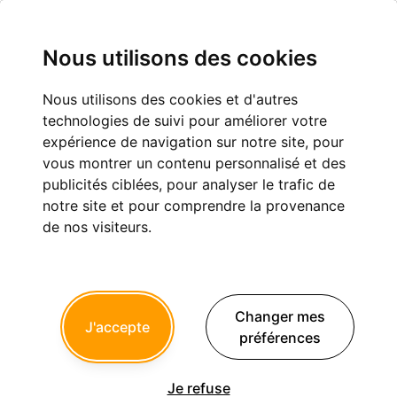
Nous utilisons des cookies
Nous utilisons des cookies et d'autres
On vieillit...et on perd en innocence.
technologies de suivi pour améliorer votre
expérience de navigation sur notre site, pour
Eugénologie
vous montrer un contenu personnalisé et des
publicités ciblées, pour analyser le trafic de
notre site et pour comprendre la provenance
de nos visiteurs.
Fu-chan
11/03/2013 à 21h14
Je suis retourné sur
http://test.griffor.com/index.php
Changer mes
J'accepte
Lors du test du 29/09/2008
préférences
Fu-chan écrivait:
-----------------
Je refuse
> Pax mes sœurs et mes frères, ou bien je vous entendrai à