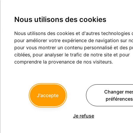
Nous utilisons des cookies
Nous utilisons des cookies et d'autres technologies 
Être un peu moins des pigeons
pour améliorer votre expérience de navigation sur no
pour vous montrer un contenu personnalisé et des pu
Eugénologie
ciblées, pour analyser le trafic de notre site et pour
comprendre la provenance de nos visiteurs.
scuba06
23/07/2013 à 22h03
Changer me
J'accepte
préférence
Voici un communiqué de la ligue des conducteurs :
Chère Madame, Cher Monsieur,
Je refuse
Notre action contre le projet de Manuel Valls de baisser les
limitations de vitesse vient de dépasser 230.000 signataires.