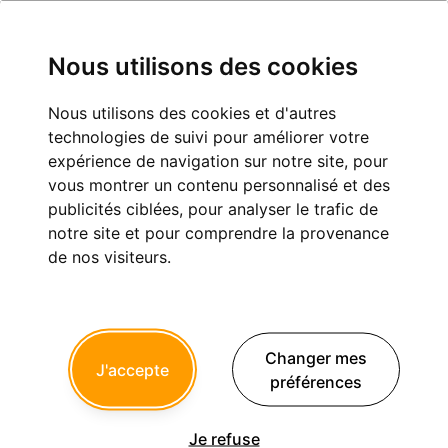
Nous utilisons des cookies
Nous utilisons des cookies et d'autres
Se mettre à l'implanto pour moins de
technologies de suivi pour améliorer votre
5000 euros
expérience de navigation sur notre site, pour
vous montrer un contenu personnalisé et des
Implantologie
publicités ciblées, pour analyser le trafic de
notre site et pour comprendre la provenance
de nos visiteurs.
1
6
7
8
9
...
vava
Changer mes
12/05/2014 à 11h18
J'accepte
préférences
noahaxeltiger-olivier écrivait:
-------------------------------
Je refuse
> vava écrivait: