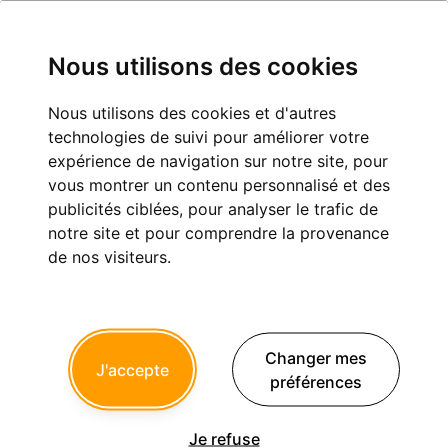
Nous utilisons des cookies
Nous utilisons des cookies et d'autres
resorption interne ?
technologies de suivi pour améliorer votre
expérience de navigation sur notre site, pour
Dentisterie restauratrice et esthétique
Endodontie
vous montrer un contenu personnalisé et des
publicités ciblées, pour analyser le trafic de
notre site et pour comprendre la provenance
de nos visiteurs.
rvb
03/11/2014 à 21h00
dent asymtomatique,je pense qu'il faut faire l'endo pour
stopper le processus,le plancher ne semble pas perforé.
Changer mes
J'accepte
cette conduite vous parait-elle la bonne?
préférences
Je refuse