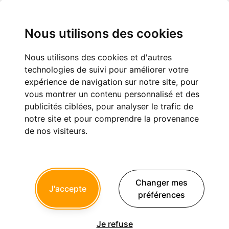
Nous utilisons des cookies
Nous utilisons des cookies et d'autres
Etes vous contents de la CCAM ?
technologies de suivi pour améliorer votre
expérience de navigation sur notre site, pour
Exercice professionnel
vous montrer un contenu personnalisé et des
publicités ciblées, pour analyser le trafic de
notre site et pour comprendre la provenance
1
2
de nos visiteurs.
endomaitre
17/01/2015 à 17h21
Changer mes
J'accepte
préférences
Une grosse merde de plus qui me fait arrêter la profession en
anticipe.
Je fais uniquement en feuille papier 4 lignes jusqu'en mars.
Je refuse