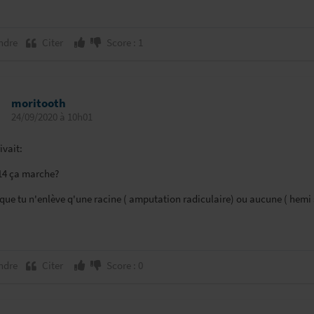
ndre
Citer
Score : 1
moritooth
24/09/2020 à 10h01
ivait:
4 ça marche?
ue tu n'enlève q'une racine ( amputation radiculaire) ou aucune ( hemi s
ndre
Citer
Score : 0