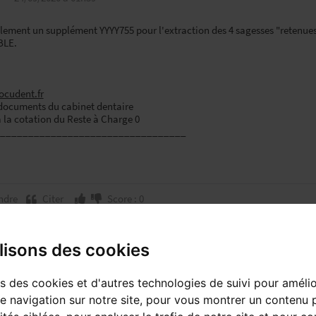
ulement un supplément YYYY755 pour l'extraction des 4 sagesses "retenues
LE.
ocudent.fr
 documents du cabinet dentaire
à la cotation du Reste à Charge 0
_________________________________
ndre
Citer
Score : 0
lisons des cookies
Dazic
24/09/2020 à 08h44
ns des cookies et d'autres technologies de suivi pour améli
e navigation sur notre site, pour vous montrer un contenu 
 ça marche?