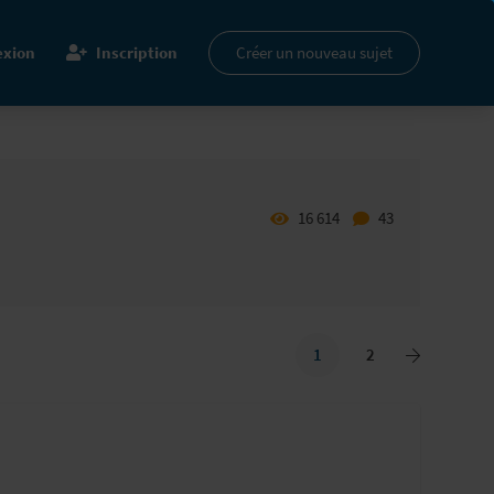
xion
Inscription
Créer un nouveau sujet
16 614
43
1
2