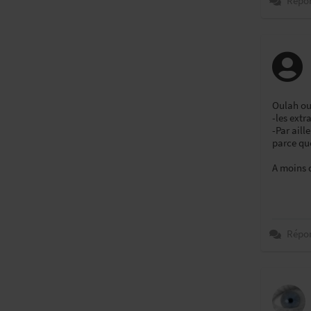
Répo
Oulah ou
-les ext
-Par aill
parce qu
A moins 
Répo