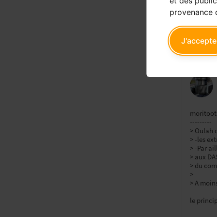
et des public
provenance d
Répo
J'accepte
moritooth
---------
> Oulah 
> -les e
> -Par ai
> aux DAS
> du com
>
> A moins
le princi