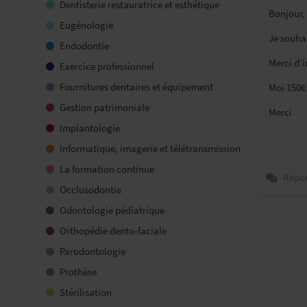
Dentisterie restauratrice et esthétique
Bonjour,
Eugénologie
Je souhai
Endodontie
Merci d’
Exercice professionnel
Fournitures dentaires et équipement
Moi 150€
Gestion patrimoniale
Merci
Implantologie
Informatique, imagerie et télétransmission
La formation continue
Répo
Occlusodontie
Odontologie pédiatrique
Orthopédie dento-faciale
Parodontologie
Prothèse
Stérilisation