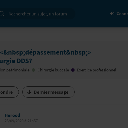
cherche
Conne
x «&nbsp;dépassement&nbsp;»
urgie DDS?
ion patrimoniale
Chirurgie buccale
Exercice professionnel
ondre
Dernier message
Herood
23/09/2020 à 21h57