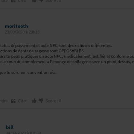
ndre
Citer
Score : 0
moritooth
23/09/2020 à 23h18
lah... dépassement et acte NPC sont deux choses différentes.
ractions de dents de sagesse sont OPPOSABLES
eurs tu peux pratiquer un acte NPC, médicalement justifié( et conforme a
e le coup du comblement à l'éponge de collagène avec un point dessus, c
que tu sois non conventionné...
ndre
Citer
Score : 0
bill
24/09/2020 à 01h39