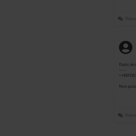
Répo
Dazic écr
-----
> HBFD01
Non puisq
Répo