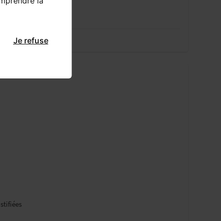
omprendre la
Je refuse
stifiées