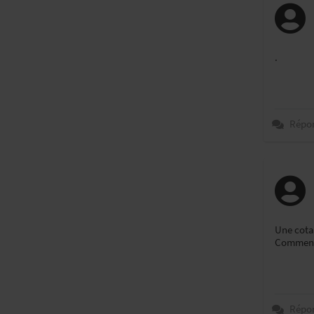
.
Répo
Une cota
Comment 
Répo