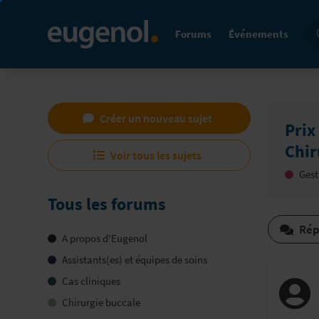
Re
Forums
Événements
Créer un nouveau sujet
Pri
Chir
Voir tous les sujets
Gest
Tous les forums
Rép
A propos d'Eugenol
Assistants(es) et équipes de soins
Cas cliniques
Chirurgie buccale