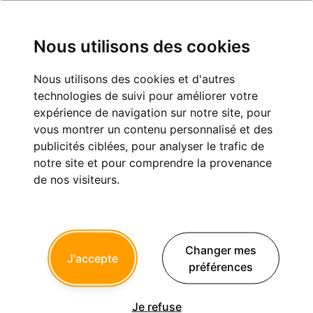
Nous utilisons des cookies
Nous utilisons des cookies et d'autres
operateur internet et télétransmission
technologies de suivi pour améliorer votre
expérience de navigation sur notre site, pour
Informatique, imagerie et télétransmission
vous montrer un contenu personnalisé et des
publicités ciblées, pour analyser le trafic de
notre site et pour comprendre la provenance
de nos visiteurs.
nadege
12/06/2023 à 10h28
bonjour , le sujet a déjà été traité mais date de 2004 donc a pu
évoluer ... je suis actuellement chez orange et je désire
Changer mes
J'accepte
changer d operateur internet/telephonie
préférences
que me conseillez vous et comment ca se passe pour la
télétransmission ? orange propose une boite mail santé : j ai
appelé sfr : ils ne connaissent pas , j ai appelé free non plus
Je refuse
pour ceux qui ne sont pas chez orange pouvez vous m