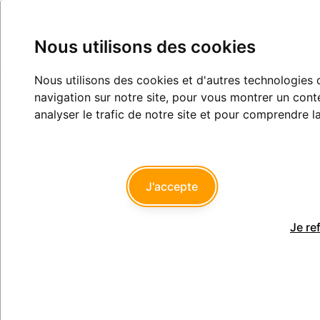
Nous utilisons des cookies
Nous utilisons des cookies et d'autres technologies 
Les JO (uniquement le sport et les
navigation sur notre site, pour vous montrer un cont
émotions, siouplait !)
analyser le trafic de notre site et pour comprendre l
Gestion patrimoniale
Eugénologie
J'accepte
1
7
8
9
...
Je re
wakrap
25/08/2024 à 01h22
Belle émotion de 20 minutes chrono.
https://x.com/DrewPavlou/status/1826188874110116326