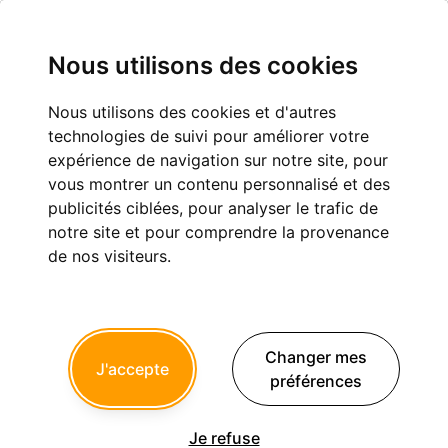
Nous utilisons des cookies
Nous utilisons des cookies et d'autres
Le coin de l'IA
technologies de suivi pour améliorer votre
expérience de navigation sur notre site, pour
Eugénologie
vous montrer un contenu personnalisé et des
publicités ciblées, pour analyser le trafic de
notre site et pour comprendre la provenance
1
9
10
11
...
de nos visiteurs.
seespan
21/04/2026 à 04h59
Changer mes
J'accepte
dentelts.com/
préférences
J'adore, développé en un temps record par une jeune dentiste
Vietnamienne super sympa :-) .
Je refuse