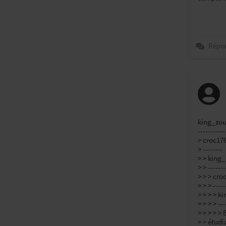
Répo
king_zoul
-----------
> croc176
> --------
> > king_
> > -------
> > > cro
> > > -----
> > > > k
> > > > ---
> > > > >
> > étudi