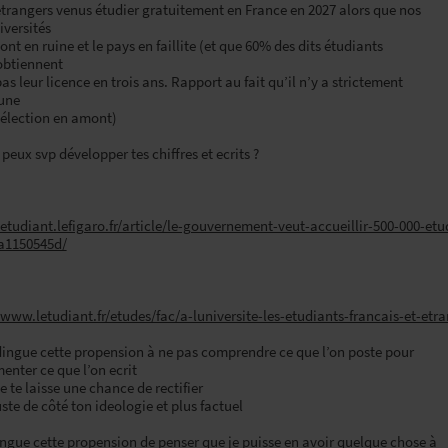
 etrangers venus étudier gratuitement en France en 2027 alors que nos
iversités
 sont en ruine et le pays en faillite (et que 60% des dits étudiants
’obtiennent
 pas leur licence en trois ans. Rapport au fait qu’il n’y a strictement
cune
 sélection en amont)
u peux svp développer tes chiffres et ecrits ?
/etudiant.lefigaro.fr/article/le-gouvernement-veut-accueillir-500-000-e
a1150545d/
/www.letudiant.fr/etudes/fac/a-luniversite-les-etudiants-francais-et-e
dingue cette propension à ne pas comprendre ce que l’on poste pour
enter ce que l’on ecrit
je te laisse une chance de rectifier
uste de côté ton ideologie et plus factuel
ingue cette propension de penser que je puisse en avoir quelque chose à