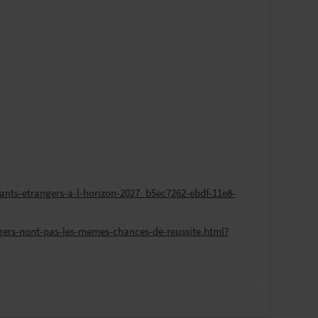
diants-etrangers-a-l-horizon-2027_b5ec7262-ebdf-11e8-
angers-nont-pas-les-memes-chances-de-reussite.html?