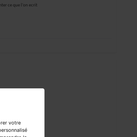
er ce que l’on ecrit
orer votre
personnalisé