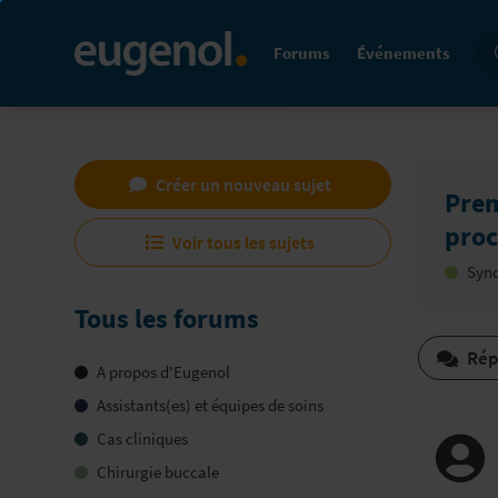
Re
Forums
Événements
Créer un nouveau sujet
Prem
proc
Voir tous les sujets
Synd
Tous les forums
Rép
A propos d'Eugenol
Assistants(es) et équipes de soins
Cas cliniques
Chirurgie buccale