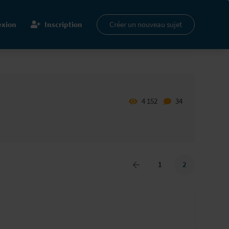
xion
Inscription
Créer un nouveau sujet
4 152
34
1
2