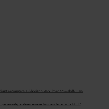
s
tudiants-etrangers-a-l-horizon-2027_b5ec7262-ebdf-11e8-
trangers-nont-pas-les-memes-chances-de-reussite.html?