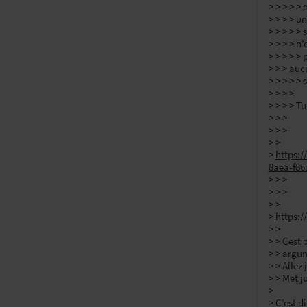
> > > > >
> > > > un
> > > > >
> > > > n
> > > > >
> > > au
> > > > >
> > > >
> > > > T
> > >
> > >
> >
>
https:/
8aea-f86
> > >
> > >
> >
>
https:/
> >
> > Cest 
> > argum
> > Allez 
> > Met j
>
> C’est d