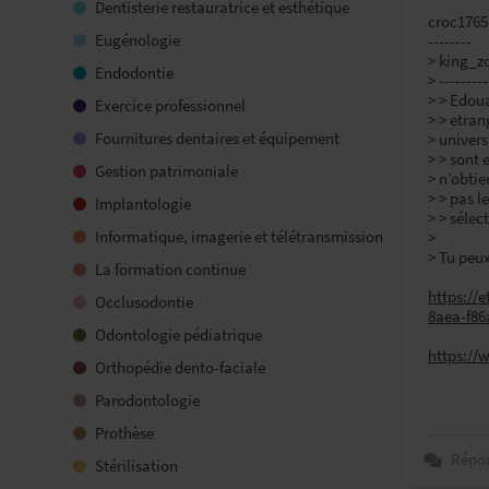
Dentisterie restauratrice et esthétique
croc1765 
Eugénologie
--------
> king_zo
Endodontie
> ---------
> > Edoua
Exercice professionnel
> > etran
Fournitures dentaires et équipement
> univers
> > sont 
Gestion patrimoniale
> n’obti
> > pas l
Implantologie
> > sélec
Informatique, imagerie et télétransmission
>
> Tu peux
La formation continue
https://
Occlusodontie
8aea-f86
Odontologie pédiatrique
https://
Orthopédie dento-faciale
Parodontologie
Prothèse
Répo
Stérilisation