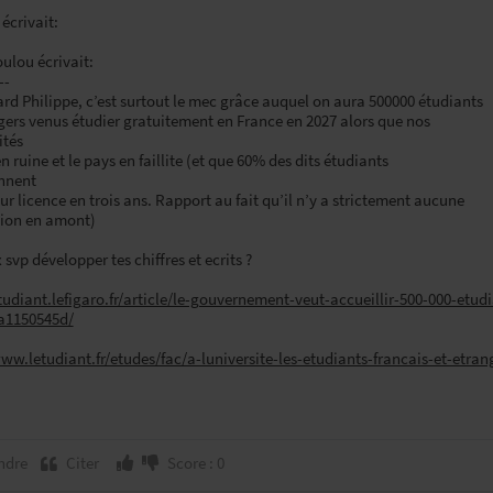
écrivait:
ulou écrivait:
--
rd Philippe, c’est surtout le mec grâce auquel on aura 500000 étudiants
gers venus étudier gratuitement en France en 2027 alors que nos
ités
en ruine et le pays en faillite (et que 60% des dits étudiants
ennent
eur licence en trois ans. Rapport au fait qu’il n’y a strictement aucune
tion en amont)
 svp développer tes chiffres et ecrits ?
etudiant.lefigaro.fr/article/le-gouvernement-veut-accueillir-500-000-etu
a1150545d/
www.letudiant.fr/etudes/fac/a-luniversite-les-etudiants-francais-et-etr
ndre
Citer
Score : 0