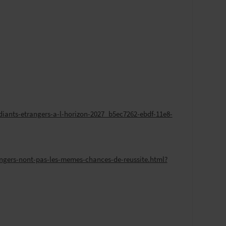
tudiants-etrangers-a-l-horizon-2027_b5ec7262-ebdf-11e8-
trangers-nont-pas-les-memes-chances-de-reussite.html?