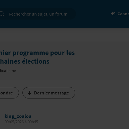
cherche
Conne
ier programme pour les
haines élections
icalisme
ondre
Dernier message
king_zoulou
09/05/2026 à 09h45