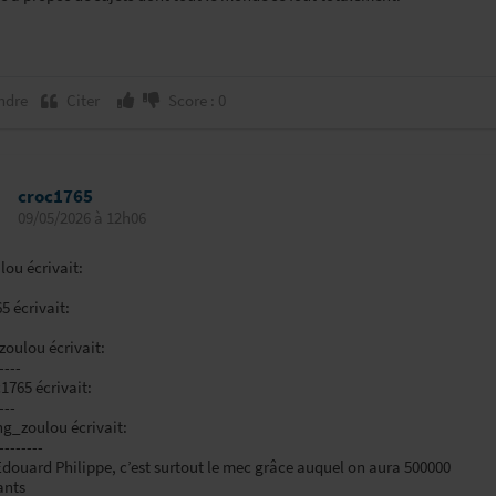
ndre
Citer
Score : 0
croc1765
09/05/2026 à 12h06
ou écrivait:
5 écrivait:
zoulou écrivait:
----
c1765 écrivait:
---
ing_zoulou écrivait:
--------
 Edouard Philippe, c’est surtout le mec grâce auquel on aura 500000
ants