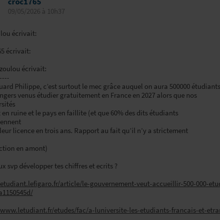
croc1765
09/05/2026 à 10h37
ou écrivait:
5 écrivait:
zoulou écrivait:
----
uard Philippe, c’est surtout le mec grâce auquel on aura 500000 étudiant
angers venus étudier gratuitement en France en 2027 alors que nos
rsités
t en ruine et le pays en faillite (et que 60% des dits étudiants
iennent
 leur licence en trois ans. Rapport au fait qu’il n’y a strictement
ection en amont)
ux svp développer tes chiffres et ecrits ?
/etudiant.lefigaro.fr/article/le-gouvernement-veut-accueillir-500-000-e
a1150545d/
/www.letudiant.fr/etudes/fac/a-luniversite-les-etudiants-francais-et-e