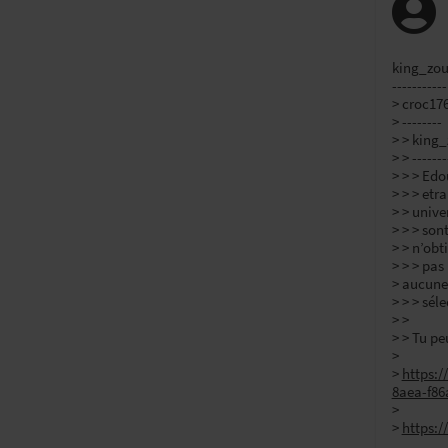
king_zoul
-----------
> croc176
> --------
> > king_
> > -------
> > > Edo
> > > etr
> > unive
> > > son
> > n’obt
> > > pas
> aucune
> > > sél
> >
> > Tu pe
>
>
https:/
8aea-f86
>
>
https:/