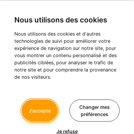
Nous utilisons des cookies
Nous utilisons des cookies et d'autres
Collab qui fait de la merde
technologies de suivi pour améliorer votre
expérience de navigation sur notre site, pour
Exercice professionnel
vous montrer un contenu personnalisé et des
publicités ciblées, pour analyser le trafic de
notre site et pour comprendre la provenance
1
2
de nos visiteurs.
moritooth
29/05/2026 à 08h07
Changer mes
J'accepte
Ulysse90 écrivait:
préférences
--------
> 1/ Courrier en LAR de rupture du contrat de collaboration
libérale en respectant
Je refuse