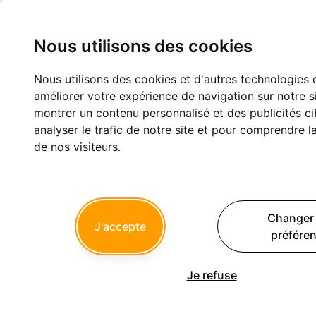
Nous utilisons des cookies
Nous utilisons des cookies et d'autres technologies 
Trop de dentistes dans 6 ans ?
améliorer votre expérience de navigation sur notre s
montrer un contenu personnalisé et des publicités ci
Exercice professionnel
analyser le trafic de notre site et pour comprendre 
de nos visiteurs.
1
6
7
...
Changer
Hokusai
J'accepte
préfére
03/06/2026 à 12h58
Prunelles écrivait:
Je refuse
---------
> Dans l'histoire, j'avais toutes les autorisations, un permis en
bonne et due