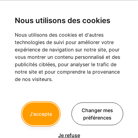
Nous utilisons des cookies
Nous utilisons des cookies et d'autres
Identification implants
technologies de suivi pour améliorer votre
expérience de navigation sur notre site, pour
Implantologie
vous montrer un contenu personnalisé et des
publicités ciblées, pour analyser le trafic de
notre site et pour comprendre la provenance
de nos visiteurs.
zircone
30/06/2026 à 07h54
Bonjour les confrères,
Qui peut m’aider à identifier ces implants posés il y a une
Changer mes
J'accepte
vingtaine d’année ?
préférences
Merci
Je refuse