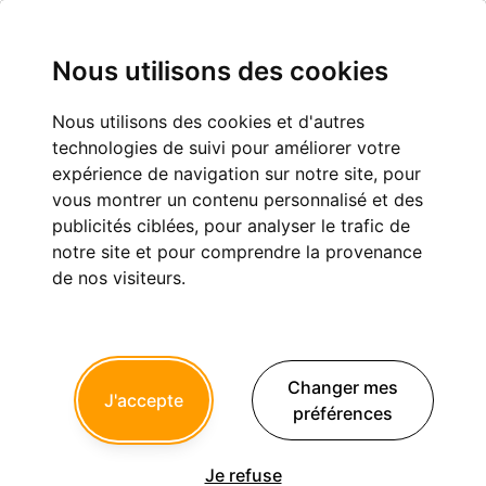
Nous utilisons des cookies
Nous utilisons des cookies et d'autres
technologies de suivi pour améliorer votre
Guwop
expérience de navigation sur notre site, pour
vous montrer un contenu personnalisé et des
Inscription :
27/11/2024
publicités ciblées, pour analyser le trafic de
Dernière connexion :
28/05/2026
notre site et pour comprendre la provenance
de nos visiteurs.
Messages postés :
7
Derniers sujets postés
Changer mes
J'accepte
Remplacement, TEI qui tourne mal
préférences
9
Ulysse90
a répondu le 29 Mai 2026 à 07h41
Je refuse
Appareil photo pour mes patients