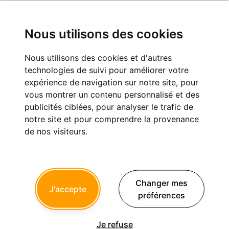
Nous utilisons des cookies
Nous utilisons des cookies et d'autres
Qui osera envoyer bouler son dentiste
technologies de suivi pour améliorer votre
conseil...?
expérience de navigation sur notre site, pour
vous montrer un contenu personnalisé et des
Exercice professionnel
publicités ciblées, pour analyser le trafic de
notre site et pour comprendre la provenance
de nos visiteurs.
giani
28/09/2007 à 23h44
Changer mes
Je vient de recevoir ce matin un courier de l'UJCD, nous
J'accepte
préférences
recommandant d'envoyer bouler notre dentiste conseil s'il
nous demande un RDV.
Sur le principe j'ai rien contre le fait de gagner du temps...en
Je refuse