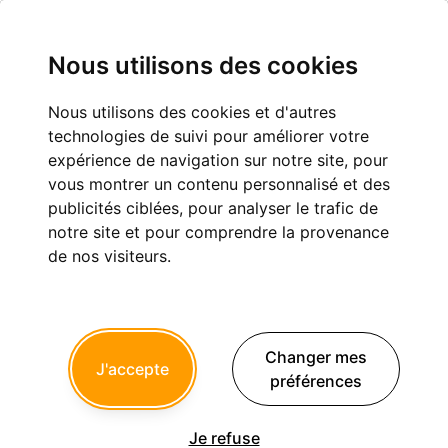
Nous utilisons des cookies
Nous utilisons des cookies et d'autres
quel est ce systeme implantaire ?
technologies de suivi pour améliorer votre
expérience de navigation sur notre site, pour
Implantologie
vous montrer un contenu personnalisé et des
publicités ciblées, pour analyser le trafic de
notre site et pour comprendre la provenance
de nos visiteurs.
noahaxeltiger-olivier
07/12/2010 à 18h23
Pourriez vous m'aider à identifier ce système implantaire.
Changer mes
Implant posé en 1993.
J'accepte
Merci de votre aide.
préférences
Amicalement
Olivier
Je refuse