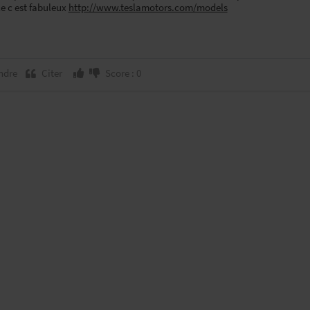
e c est fabuleux
http://www.teslamotors.com/models
ndre
Citer
Score : 0