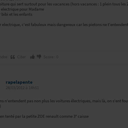
oiture qui sert surtout pour les vacances (hors vacances : 1 plein tous les 
r electrique pour Madame
 bibi et les enfants
r electrique, c'est fabuleux mais dangereux car les pietons ne t'entendent
ndre
Citer
Score : 0
rapelapente
28/03/2012 à 14h51
ns n'entendent pas non plus les voitures électriques, mais là, on s'ent fout!
)
ien tenté par la petite ZOE renault comme 3° caisse