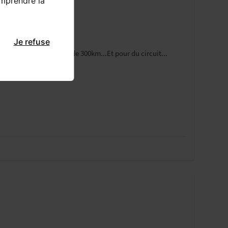
omprendre la
Je refuse
 vacance et faire plus de 300km...Et pour du circuit...