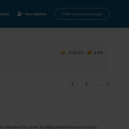
xion
Inscription
Créer un nouveau sujet
3 432 431
4 443
1
2
...
en attendant la x avec de telles perforlmances a un prix