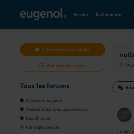
Re
Forums
Événements
Créer un nouveau sujet
voit
Eugé
Voir tous les sujets
Tous les forums
Rép
A propos d'Eugenol
Assistants(es) et équipes de soins
Cas cliniques
Chirurgie buccale
j ai envi