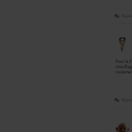
Répo
Pour la Z
chauffag
roulement
Répo