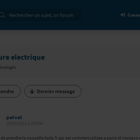
cherche
Conne
ure electrique
nologie
ondre
Dernier message
patvat
28/03/2012 à 07h54
e de prendre la nouvelle tesla S qui est commercialisee a paris et monaco 