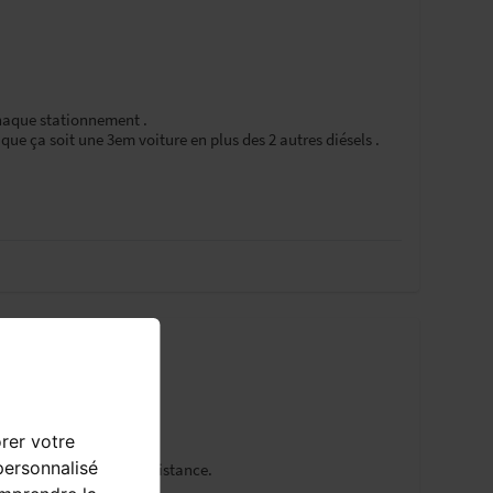
haque stationnement .
ue ça soit une 3em voiture en plus des 2 autres diésels .
ne Toyota Auris HSD.
orer votre
personnalisé
 mazout pour si peu de distance.