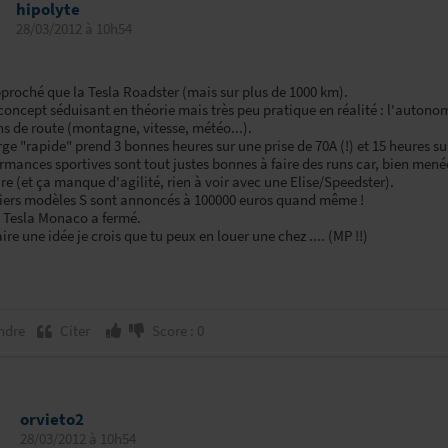
hipolyte
28/03/2012 à 10h54
pproché que la Tesla Roadster (mais sur plus de 1000 km).
concept séduisant en théorie mais très peu pratique en réalité : l'autonom
s de route (montagne, vitesse, météo...).
ge "rapide" prend 3 bonnes heures sur une prise de 70A (!) et 15 heures sur
rmances sportives sont tout justes bonnes à faire des runs car, bien mené
re (et ça manque d'agilité, rien à voir avec une Elise/Speedster).
iers modèles S sont annoncés à 100000 euros quand même !
o Tesla Monaco a fermé.
aire une idée je crois que tu peux en louer une chez .... (MP !!)
ndre
Citer
Score : 0
orvieto2
28/03/2012 à 10h54