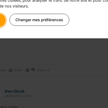
ités ciblées, pour analyser le trafic de notre site et pour c
e nos visiteurs.
chez renault la future ZOE.
 échange une mazout contre une hybride Toyota.
Changer mes préférences
a : bof bof et pour 100 000 euros autant prendre une Porsche pour partir en
 sportive "abordable" : la Toyota GT 86 !
ndre
Citer
Score : 0
Don Chicot
28/03/2012 à 13h13
cab à 1,5 km