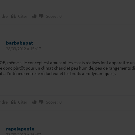
ndre
Citer
Score : 0
barbabapat
28/03/2012 à 15h17
OE, même si le concept est amusant les essais réalisés font apparaitre un
e donc plutôt pour un climat chaud et peu humide, peu de rangements dis
 à l’intérieur entre le réducteur et les bruits aérodynamiques).
ndre
Citer
Score : 0
rapelapente
28/03/2012 à 16h37