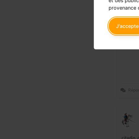
et des public
provenance d
Regardes 
Ou alors
J'accepte
Mais Tesl
En petite
Répo
citadin, 