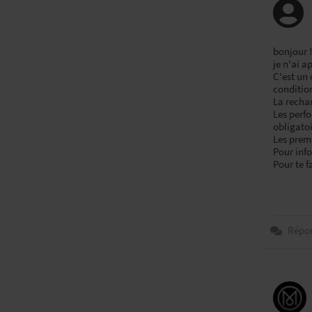
bonjour !
je n'ai a
C'est un 
condition
La rechar
Les perfo
obligatoi
Les prem
Pour inf
Pour te f
Répo