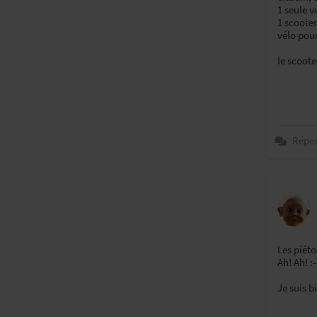
1 seule v
1 scoote
vélo pour
le scoote
Répo
Les piéto
Ah! Ah! :-
Je suis b