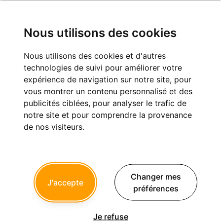
Nous utilisons des cookies
Nous utilisons des cookies et d'autres
on n 'a que ce que l'on mérite
technologies de suivi pour améliorer votre
expérience de navigation sur notre site, pour
Exercice professionnel
vous montrer un contenu personnalisé et des
publicités ciblées, pour analyser le trafic de
notre site et pour comprendre la provenance
1
2
3
4
de nos visiteurs.
Le Choixpeau magique
21/03/2013 à 00h26
Changer mes
J'accepte
rs4 écrivait:
préférences
-------------
> ça me fait plaisir que certains confreres partagent la meme
notion du metier que
Je refuse