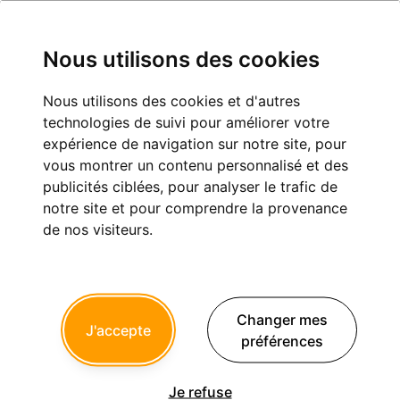
Nous utilisons des cookies
Nous utilisons des cookies et d'autres
Qui a remarqué que les mutuelles
technologies de suivi pour améliorer votre
n’etaient pas honnetes dans leurs
expérience de navigation sur notre site, pour
remboursement patient?
vous montrer un contenu personnalisé et des
publicités ciblées, pour analyser le trafic de
Exercice professionnel
notre site et pour comprendre la provenance
de nos visiteurs.
Hodina
12/06/2018 à 00h37
Changer mes
J'accepte
préférences
Trop de fois, je m’aperçois que les mutuelles ne remboursent
pas ce qu’elles doivent par contrat rembourser à leurs
Je refuse
patients: oubli, erreurs se repetent tellement que j’en suis venu