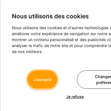
Nous utilisons des cookies
Nous utilisons des cookies et d'autres technologies 
date des BBD
améliorer votre expérience de navigation sur notre s
montrer un contenu personnalisé et des publicités ci
Exercice professionnel
analyser le trafic de notre site et pour comprendre 
de nos visiteurs.
paulman2
20/01/2020 à 11h41
Changer
J'accepte
préfére
Je ne sais pas pour vous mais en Loire Atlantique c'est de plus
en plus le bordel sur l'envoie et les dates de réalisation des
BBD.
Je refuse
Patient dont les 7 ans arrivent en Mars 2020 et limite de
validité du BBD octobre 2019.
Patient ayant 13 ans qui se présente avec un BBD à réaliser