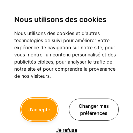
Nous utilisons des cookies
Nous utilisons des cookies et d'autres
Je cache un trésor
technologies de suivi pour améliorer votre
expérience de navigation sur notre site, pour
Eugénologie
vous montrer un contenu personnalisé et des
publicités ciblées, pour analyser le trafic de
notre site et pour comprendre la provenance
1
108
109
110
111
...
de nos visiteurs.
mla3
18/05/2026 à 16h29
Changer mes
J'accepte
Une pointe de sel
préférences
1) D'un naturel discret, c'est par artifice que je conquis très tôt
une place de choix.. teintée de tragique.
2)Enfant chéri d'un monde révolu, je me répandis hors cadre
Je refuse