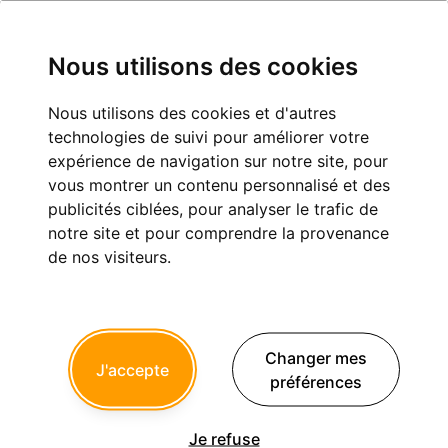
Nous utilisons des cookies
Nous utilisons des cookies et d'autres
Objet mystère trouvé par un patient
technologies de suivi pour améliorer votre
dans sa bouche.
expérience de navigation sur notre site, pour
vous montrer un contenu personnalisé et des
Eugénologie
publicités ciblées, pour analyser le trafic de
notre site et pour comprendre la provenance
de nos visiteurs.
1
2
3
dentiste avisé
04/05/2026 à 18h22
Changer mes
J'accepte
préférences
Disons que le titre est incompréhensible .J'imagine que c'est
"objet mystère coincé entre deux dents, touvé par un dentiste
chez un patient" . Enfin, j'imagine, tellement que c'est pas
Je refuse