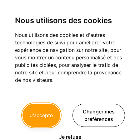
Nous utilisons des cookies
Nous utilisons des cookies et d'autres
HANTA26 — ON NOUS CACHE LA VÉRITÉ !
technologies de suivi pour améliorer votre
expérience de navigation sur notre site, pour
Eugénologie
vous montrer un contenu personnalisé et des
publicités ciblées, pour analyser le trafic de
notre site et pour comprendre la provenance
1
2
3
de nos visiteurs.
seespan
13/05/2026 à 08h40
Changer mes
J'accepte
En tout cas l'avantage de suivre nonol et un peut youtube
préférences
France, c'est que je suis au courant pour l'Hantavirus.
Because ici si tu ne connais pas l'info tu vas passer à coté.
Il y a des articles dessus mais c'est pas vue comme urgent ou
Je refuse