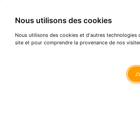
Nous utilisons des cookies
Nous utilisons des cookies et d'autres technologies d
HANTA26 — ON NOUS CACHE LA VÉRITÉ !
site et pour comprendre la provenance de nos visite
Eugénologie
J'
1
2
3
croc1765
04/06/2026 à 15h26
seespan écrivait:
-------
> Je te parlerais bien de la différence entre avoir un problème
potentiel sur les