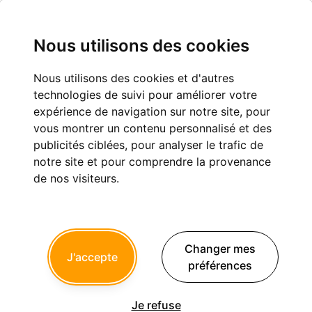
Nous utilisons des cookies
Nous utilisons des cookies et d'autres
technologies de suivi pour améliorer votre
Tous les sujets
expérience de navigation sur notre site, pour
vous montrer un contenu personnalisé et des
Nouveau sujet
publicités ciblées, pour analyser le trafic de
notre site et pour comprendre la provenance
1
2
...
de nos visiteurs.
Sujet
(61 033 résultats)
Changer mes
J'accepte
préférences
voiture electrique
4 447
ELGY
a répondu aujourd'hui à 14h08
Je refuse