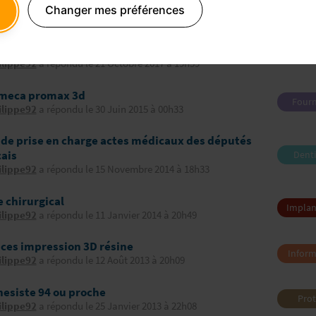
ilippe92
a créé le sujet le 10 Avril 2026 à 20h10
Changer mes préférences
denta
équi
le en impression 3D vs modèles en plâtre :
sion des répliques d implant..
Implan
ilippe92
a répondu le 21 Octobre 2017 à 19h59
meca promax 3d
Fourn
ilippe92
a répondu le 30 Juin 2015 à 00h33
denta
équi
 de prise en charge actes médicaux des députés
cais
Denti
restau
ilippe92
a répondu le 15 Novembre 2014 à 18h33
et est
 chirurgical
Implan
ilippe92
a répondu le 11 Janvier 2014 à 20h49
ices impression 3D résine
Inform
ilippe92
a répondu le 12 Août 2013 à 20h09
image
télétr
hesiste 94 ou proche
Pro
ilippe92
a répondu le 25 Janvier 2013 à 22h08