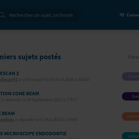
cherche
Conne
niers sujets postés
For
ESCAN 2
Fourn
ilippe92
a créé le sujet le 10 Avril 2026 à 20h10
denta
équi
TION CONE BEAM
Exe
f
a répondu le 24 Septembre 2012 à 17h17
profes
 BEAM
Inform
ngulum
a répondu le 01 Mai 2010 à 13h43
image
télétr
X MICROSCOPE ENDODONTIE
Endo