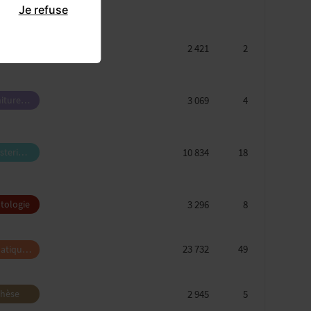
Je refuse
ires et
pement
2 421
2
tologie
3 069
4
itures
ires et
pement
10 834
18
sterie
ratrice
hétique
3 296
8
tologie
23 732
49
atique,
rie et
ansmission
2 945
5
thèse