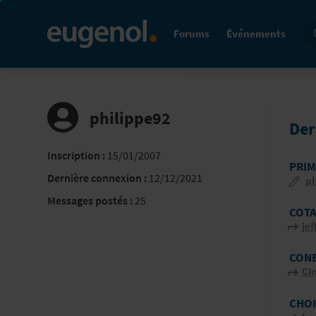
Re
Forums
Événements
philippe92
Der
Inscription :
15/01/2007
PRIM
Dernière connexion :
12/12/2021
ph
Messages postés :
25
COTA
jef
CONE
Ci
CHOI