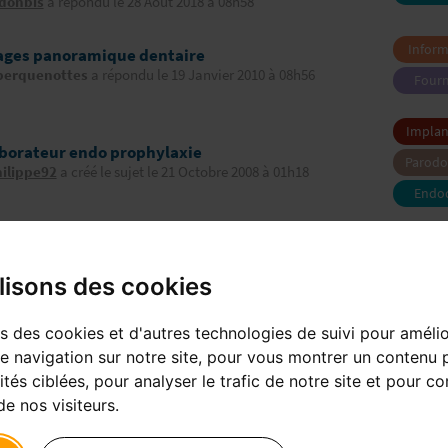
rdonbis
a répondu le 28 Août 2018 à 08h58
Inform
ages panoramique dentaire
image
berquenottes
a répondu le 19 Janvier 2010 à 08h56
Fourn
télétr
denta
équi
Implan
aborateur endo prophylaxie
Parodo
ilippe92
a créé le sujet le 21 Octobre 2008 à 01h18
Endo
cice dentaire et médical au sein d'un même
net
Exe
profes
lisons des cookies
ilippe92
a créé le sujet le 17 Janvier 2007 à 20h58
ns des cookies et d'autres technologies de suivi pour améli
e navigation sur notre site, pour vous montrer un contenu 
niers messages
Forum
ités ciblées, pour analyser le trafic de notre site et pour c
e nos visiteurs.
ESCAN 2
Fourn