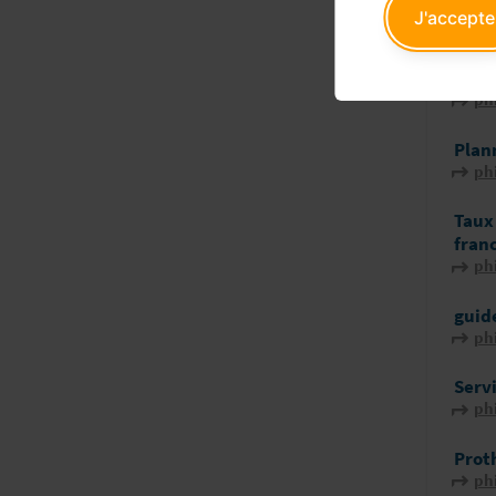
ph
J'accepte
Modè
préci
ph
Plan
ph
Taux
fran
ph
guide
ph
Serv
ph
Prot
ph