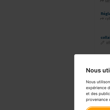
la
Régl
cy
coll
ph
exer
cabi
Nous uti
ph
Nous utiliso
expérience d
Der
et des public
provenance d
PRIM