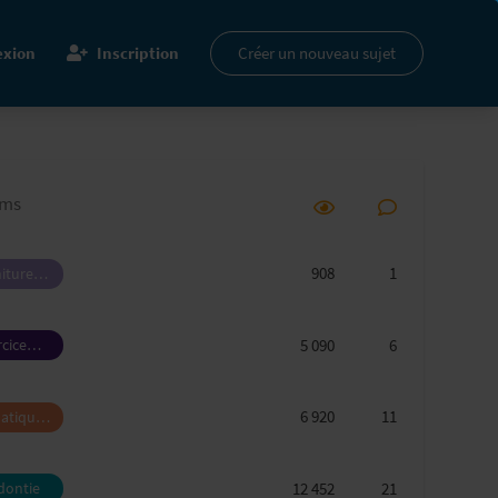
xion
Inscription
Créer un nouveau sujet
ums
908
1
itures
ires et
pement
5 090
6
rcice
sionnel
6 920
11
atique,
rie et
ansmission
12 452
21
dontie