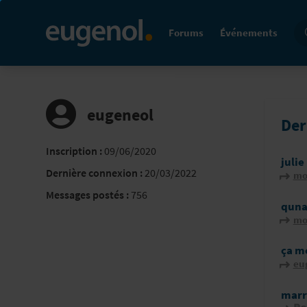
Re
Forums
Événements
eugeneol
Der
Inscription :
09/06/2020
julie
Dernière connexion :
20/03/2022
mo
Messages postés :
756
qunad
mo
ça me
eu
marr