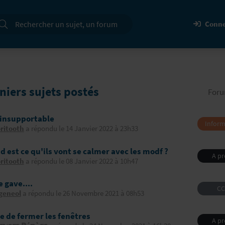
cherche
Conne
niers sujets postés
For
 insupportable
Inform
ritooth
a répondu le 14 Janvier 2022 à 23h33
image
télétr
 est ce qu'ils vont se calmer avec les modf ?
A p
ritooth
a répondu le 08 Janvier 2022 à 10h47
d'Eu
 gave....
C
geneol
a répondu le 26 Novembre 2021 à 08h53
e de fermer les fenêtres
A p