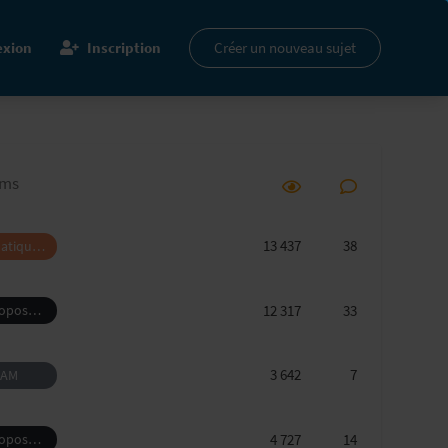
xion
Inscription
Créer un nouveau sujet
ums
13 437
38
atique,
rie et
ansmission
12 317
33
ropos
genol
3 642
7
CAM
4 727
14
ropos