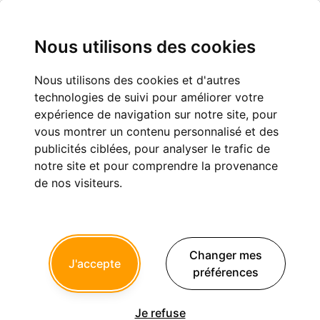
Nous utilisons des cookies
Nous utilisons des cookies et d'autres
technologies de suivi pour améliorer votre
Tous les sujets
expérience de navigation sur notre site, pour
vous montrer un contenu personnalisé et des
Nouveau sujet
publicités ciblées, pour analyser le trafic de
notre site et pour comprendre la provenance
1
2
3
4
...
de nos visiteurs.
Sujet
(61 033 résultats)
Changer mes
J'accepte
préférences
Recherche chirurgien-dentiste
omnipraticien
1
Cabinet dentaire Sevain à Bron
a créé le
Je refuse