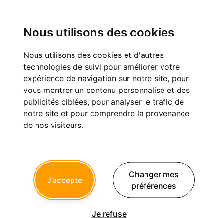
Nous utilisons des cookies
Nous utilisons des cookies et d'autres
technologies de suivi pour améliorer votre
endeauc
expérience de navigation sur notre site, pour
vous montrer un contenu personnalisé et des
Inscription :
10/07/2016
publicités ciblées, pour analyser le trafic de
Dernière connexion :
15/11/2017
notre site et pour comprendre la provenance
de nos visiteurs.
Messages postés :
62
Derniers sujets postés
Changer mes
J'accepte
Merci à l'handicapé qui a fait ça (37)
préférences
72
vulpi
a répondu le 22 Mars 2017 à 13h41
Je refuse
La meilleure obturation c'est la pulpe....