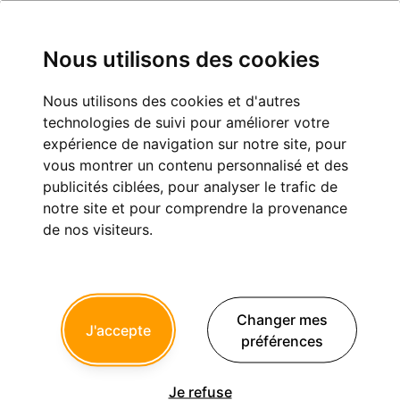
Nous utilisons des cookies
Nous utilisons des cookies et d'autres
technologies de suivi pour améliorer votre
Toothache
expérience de navigation sur notre site, pour
vous montrer un contenu personnalisé et des
Inscription :
02/02/2013
publicités ciblées, pour analyser le trafic de
Dernière connexion :
27/11/2017
notre site et pour comprendre la provenance
de nos visiteurs.
Messages postés :
429
Derniers sujets postés
Changer mes
J'accepte
Flyer CNSD mettant en garde contre les
préférences
reseaux de soins
14
fgui
a répondu le 25 Juin 2015 à 03h57
Je refuse